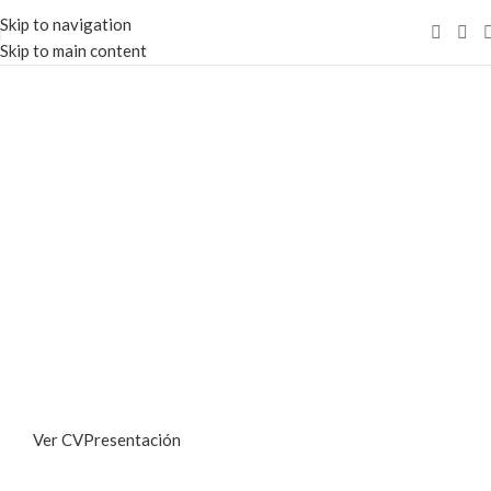
Skip to navigation
Skip to main content
TE DAMOS LA BIENVENIDA
DR. MARTÍN
FERNANDEZ
ESPECIALISTA EN CIRUGÍA ESTÉTICA Y REPARADORA
Ver CV
Presentación